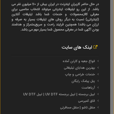
در حال حاضر کاربران اینترنت در ایران بیش از 70 میلیون نفر می
باشد. از این رو تبلیغات اینترنتی میتواند انتخاب مناسبی برای
معرفی کالا,محصولات و خدمات شما باشد تبلیغات آنلاین
(اینترنتی) نسبت به دیگر روش های تبلیغات بسیار به صرفه و
ارزان می باشد! همچنین فرایند راحت و سریع,متمرکز و هدفمند
بودن آگهی شما در معرفی محصول شما بسیار مهم می باشد.
لینک های سایت
انواع جعبه و کارتن آماده
بهترین هدایای تبلیغاتی
خدمات طراحی و چاپ
پنل پیامک رایگان
آریاهاست
لیبل برجسته | لیبل برجسته UV DTF | لیبل UV DTF
اتاق کمپرسی
منقل تاشو | منقل مسافرتی