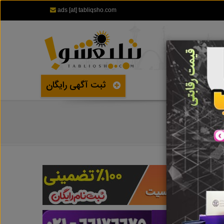
ads [at] tabliqsho.com
ثبت آگهی رایگان