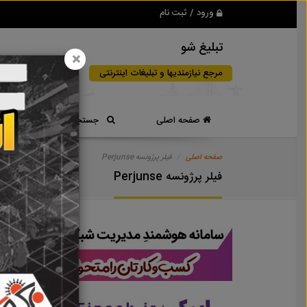
ورود / ثبت نام
تبلیغ شو
×
مرجع نیازمندیها و تبلیغات اینترنتی
صفحه اصلی
جستجوی سریع
صفحه اصلی
فیلر پرژونسه Perjunse
فیلر پرژونسه Perjunse