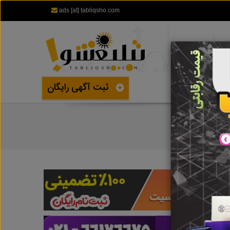
ads [at] tabliqsho.com
ثبت آگهی رایگان