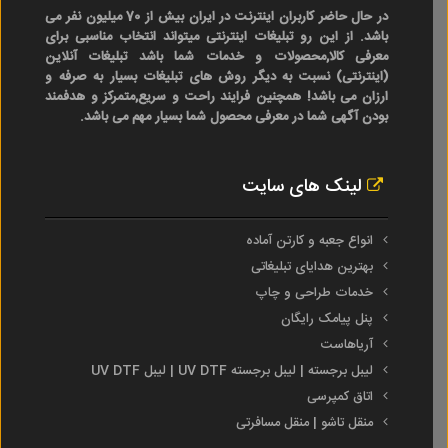
در حال حاضر کاربران اینترنت در ایران بیش از 70 میلیون نفر می
باشد. از این رو تبلیغات اینترنتی میتواند انتخاب مناسبی برای
معرفی کالا,محصولات و خدمات شما باشد تبلیغات آنلاین
(اینترنتی) نسبت به دیگر روش های تبلیغات بسیار به صرفه و
ارزان می باشد! همچنین فرایند راحت و سریع,متمرکز و هدفمند
بودن آگهی شما در معرفی محصول شما بسیار مهم می باشد.
لینک های سایت
انواع جعبه و کارتن آماده
بهترین هدایای تبلیغاتی
خدمات طراحی و چاپ
پنل پیامک رایگان
آریاهاست
لیبل برجسته | لیبل برجسته UV DTF | لیبل UV DTF
اتاق کمپرسی
منقل تاشو | منقل مسافرتی