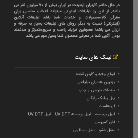
در حال حاضر کاربران اینترنت در ایران بیش از 70 میلیون نفر می
باشد. از این رو تبلیغات اینترنتی میتواند انتخاب مناسبی برای
معرفی کالا,محصولات و خدمات شما باشد تبلیغات آنلاین
(اینترنتی) نسبت به دیگر روش های تبلیغات بسیار به صرفه و
ارزان می باشد! همچنین فرایند راحت و سریع,متمرکز و هدفمند
بودن آگهی شما در معرفی محصول شما بسیار مهم می باشد.
لینک های سایت
انواع جعبه و کارتن آماده
بهترین هدایای تبلیغاتی
خدمات طراحی و چاپ
پنل پیامک رایگان
آریاهاست
لیبل برجسته | لیبل برجسته UV DTF | لیبل UV DTF
اتاق کمپرسی
منقل تاشو | منقل مسافرتی