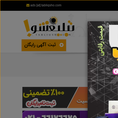
ads [at] tabliqsho.com
ثبت آگهی رایگان