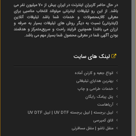
در حال حاضر کاربران اینترنت در ایران بیش از 70 میلیون نفر می
باشد. از این رو تبلیغات اینترنتی میتواند انتخاب مناسبی برای
معرفی کالا,محصولات و خدمات شما باشد تبلیغات آنلاین
(اینترنتی) نسبت به دیگر روش های تبلیغات بسیار به صرفه و
ارزان می باشد! همچنین فرایند راحت و سریع,متمرکز و هدفمند
بودن آگهی شما در معرفی محصول شما بسیار مهم می باشد.
لینک های سایت
انواع جعبه و کارتن آماده
بهترین هدایای تبلیغاتی
خدمات طراحی و چاپ
پنل پیامک رایگان
آریاهاست
لیبل برجسته | لیبل برجسته UV DTF | لیبل UV DTF
اتاق کمپرسی
منقل تاشو | منقل مسافرتی