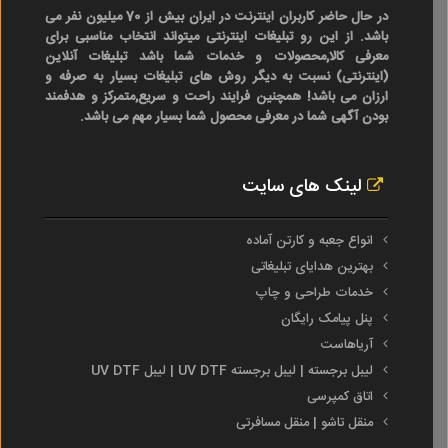
در حال حاضر کاربران اینترنت در ایران بیش از 70 میلیون نفر می
باشد. از این رو تبلیغات اینترنتی میتواند انتخاب مناسبی برای
معرفی کالا,محصولات و خدمات شما باشد تبلیغات آنلاین
(اینترنتی) نسبت به دیگر روش های تبلیغات بسیار به صرفه و
ارزان می باشد! همچنین فرایند راحت و سریع,متمرکز و هدفمند
بودن آگهی شما در معرفی محصول شما بسیار مهم می باشد.
لینک های سایت
انواع جعبه و کارتن آماده
بهترین هدایای تبلیغاتی
خدمات طراحی و چاپ
پنل پیامک رایگان
آریاهاست
لیبل برجسته | لیبل برجسته UV DTF | لیبل UV DTF
اتاق کمپرسی
منقل تاشو | منقل مسافرتی