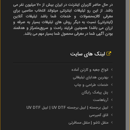
در حال حاضر کاربران اینترنت در ایران بیش از 70 میلیون نفر می
باشد. از این رو تبلیغات اینترنتی میتواند انتخاب مناسبی برای
معرفی کالا,محصولات و خدمات شما باشد تبلیغات آنلاین
(اینترنتی) نسبت به دیگر روش های تبلیغات بسیار به صرفه و
ارزان می باشد! همچنین فرایند راحت و سریع,متمرکز و هدفمند
بودن آگهی شما در معرفی محصول شما بسیار مهم می باشد.
لینک های سایت
انواع جعبه و کارتن آماده
بهترین هدایای تبلیغاتی
خدمات طراحی و چاپ
پنل پیامک رایگان
آریاهاست
لیبل برجسته | لیبل برجسته UV DTF | لیبل UV DTF
اتاق کمپرسی
منقل تاشو | منقل مسافرتی