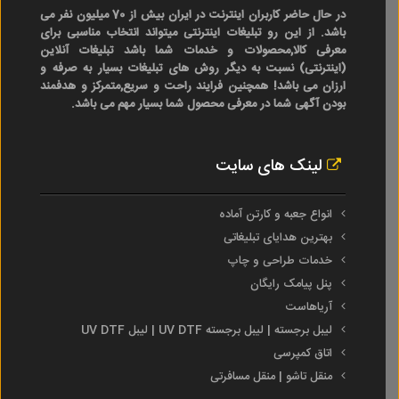
در حال حاضر کاربران اینترنت در ایران بیش از 70 میلیون نفر می
باشد. از این رو تبلیغات اینترنتی میتواند انتخاب مناسبی برای
معرفی کالا,محصولات و خدمات شما باشد تبلیغات آنلاین
(اینترنتی) نسبت به دیگر روش های تبلیغات بسیار به صرفه و
ارزان می باشد! همچنین فرایند راحت و سریع,متمرکز و هدفمند
بودن آگهی شما در معرفی محصول شما بسیار مهم می باشد.
لینک های سایت
انواع جعبه و کارتن آماده
بهترین هدایای تبلیغاتی
خدمات طراحی و چاپ
پنل پیامک رایگان
آریاهاست
لیبل برجسته | لیبل برجسته UV DTF | لیبل UV DTF
اتاق کمپرسی
منقل تاشو | منقل مسافرتی