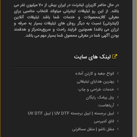
در حال حاضر کاربران اینترنت در ایران بیش از 70 میلیون نفر می
باشد. از این رو تبلیغات اینترنتی میتواند انتخاب مناسبی برای
معرفی کالا,محصولات و خدمات شما باشد تبلیغات آنلاین
(اینترنتی) نسبت به دیگر روش های تبلیغات بسیار به صرفه و
ارزان می باشد! همچنین فرایند راحت و سریع,متمرکز و هدفمند
بودن آگهی شما در معرفی محصول شما بسیار مهم می باشد.
لینک های سایت
انواع جعبه و کارتن آماده
بهترین هدایای تبلیغاتی
خدمات طراحی و چاپ
پنل پیامک رایگان
آریاهاست
لیبل برجسته | لیبل برجسته UV DTF | لیبل UV DTF
اتاق کمپرسی
منقل تاشو | منقل مسافرتی