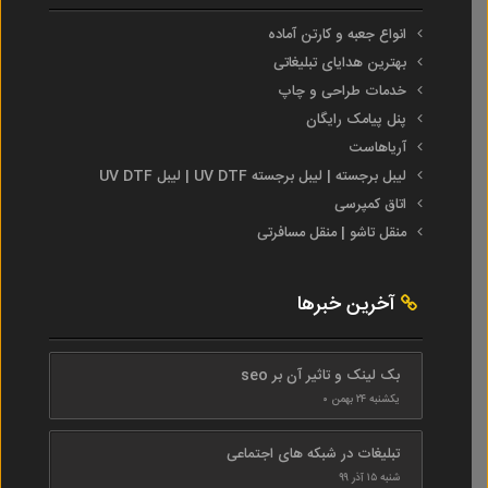
انواع جعبه و کارتن آماده
بهترین هدایای تبلیغاتی
خدمات طراحی و چاپ
پنل پیامک رایگان
آریاهاست
لیبل برجسته | لیبل برجسته UV DTF | لیبل UV DTF
اتاق کمپرسی
منقل تاشو | منقل مسافرتی
آخرین خبرها
بک لینک و تاثیر آن بر seo
یکشنبه ۲۴ بهمن ۰
تبلیغات در شبکه های اجتماعی
شنبه ۱۵ آذر ۹۹