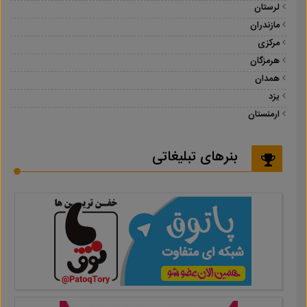
لرستان
مازندران
مرکزی
هرمزگان
همدان
یزد
ارمنستان
بنرهای تبلیغاتی