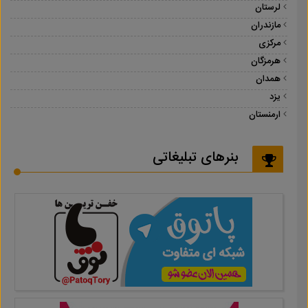
لرستان
مازندران
مرکزی
هرمزگان
همدان
یزد
ارمنستان
بنرهای تبلیغاتی