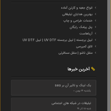
انواع جعبه و کارتن آماده
بهترین هدایای تبلیغاتی
خدمات طراحی و چاپ
پنل پیامک رایگان
آریاهاست
لیبل برجسته | لیبل برجسته UV DTF | لیبل UV DTF
اتاق کمپرسی
منقل تاشو | منقل مسافرتی
آخرین خبرها
بک لینک و تاثیر آن بر seo
یکشنبه ۲۴ بهمن ۰
تبلیغات در شبکه های اجتماعی
شنبه ۱۵ آذر ۹۹