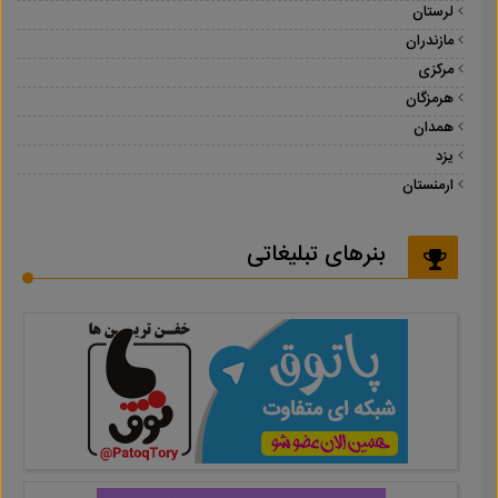
لرستان
مازندران
مرکزی
هرمزگان
همدان
یزد
ارمنستان
بنرهای تبلیغاتی