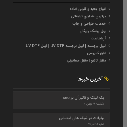
انواع جعبه و کارتن آماده
بهترین هدایای تبلیغاتی
خدمات طراحی و چاپ
پنل پیامک رایگان
آریاهاست
لیبل برجسته | لیبل برجسته UV DTF | لیبل UV DTF
اتاق کمپرسی
منقل تاشو | منقل مسافرتی
آخرین خبرها
بک لینک و تاثیر آن بر seo
یکشنبه ۲۴ بهمن ۰
تبلیغات در شبکه های اجتماعی
شنبه ۱۵ آذر ۹۹