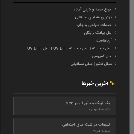
انواع جعبه و کارتن آماده
بهترین هدایای تبلیغاتی
خدمات طراحی و چاپ
پنل پیامک رایگان
آریاهاست
لیبل برجسته | لیبل برجسته UV DTF | لیبل UV DTF
اتاق کمپرسی
منقل تاشو | منقل مسافرتی
آخرین خبرها
بک لینک و تاثیر آن بر seo
یکشنبه ۲۴ بهمن ۰
تبلیغات در شبکه های اجتماعی
شنبه ۱۵ آذر ۹۹