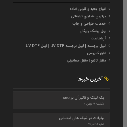
انواع جعبه و کارتن آماده
بهترین هدایای تبلیغاتی
خدمات طراحی و چاپ
پنل پیامک رایگان
آریاهاست
لیبل برجسته | لیبل برجسته UV DTF | لیبل UV DTF
اتاق کمپرسی
منقل تاشو | منقل مسافرتی
آخرین خبرها
بک لینک و تاثیر آن بر seo
یکشنبه ۲۴ بهمن ۰
تبلیغات در شبکه های اجتماعی
شنبه ۱۵ آذر ۹۹