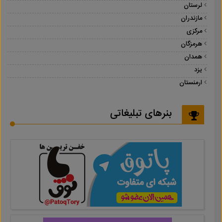
لرستان
مازندران
مرکزی
هرمزگان
همدان
یزد
ارمنستان
بنرهای تبلیغاتی