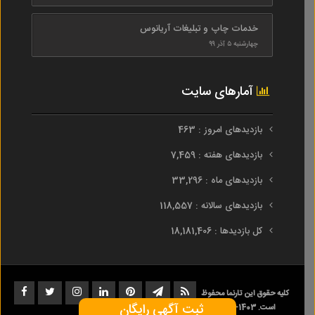
خدمات چاپ و تبلیغات آریانوس
چهارشنبه ۵ آذر ۹۹
آمارهای سایت
بازدیدهای امروز : 463
بازدیدهای هفته : 7,459
بازدیدهای ماه : 33,296
بازدیدهای سالانه : 118,557
کل بازدیدها : 18,181,406
کلیه حقوق این تارنما محفوظ
ثبت آگهی رایگان
است. 1403-1393