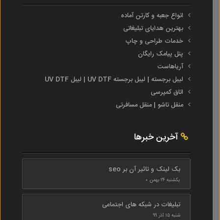
انواع جعبه و کارتن آماده
بهترین هدایای تبلیغاتی
خدمات طراحی و چاپ
پنل پیامک رایگان
آریاهاست
لیبل برجسته | لیبل برجسته UV DTF | لیبل UV DTF
اتاق کمپرسی
منقل تاشو | منقل مسافرتی
آخرین خبرها
بک لینک و تاثیر آن بر seo
یکشنبه ۲۴ بهمن ۰
تبلیغات در شبکه های اجتماعی
شنبه ۱۵ آذر ۹۹