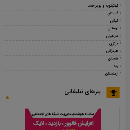
کهکیلویه و بویراحمد
گلستان
گیلان
لرستان
مازندران
مرکزی
هرمزگان
همدان
یزد
ارمنستان
بنرهای تبلیغاتی