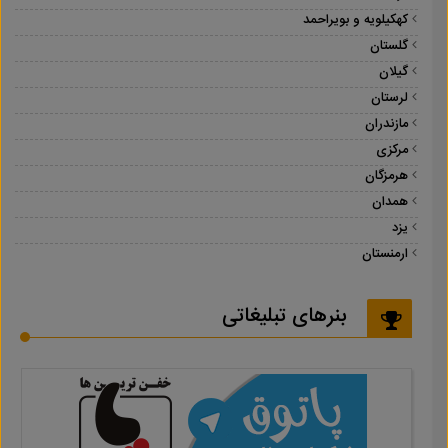
کهکیلویه و بویراحمد
گلستان
گیلان
لرستان
مازندران
مرکزی
هرمزگان
همدان
یزد
ارمنستان
بنرهای تبلیغاتی