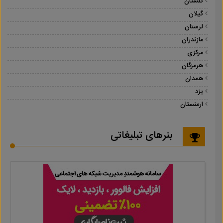
گلستان
گیلان
لرستان
مازندران
مرکزی
هرمزگان
همدان
یزد
ارمنستان
بنرهای تبلیغاتی