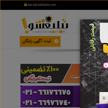
ads [at] tabliqsho.com
ثبت آگهی رایگان