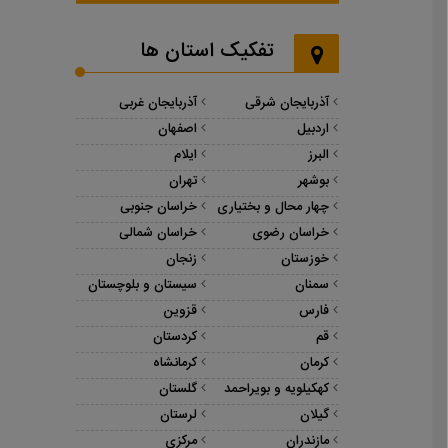
تفکیک استان ها
آذربایجان شرقی
آذربایجان غربی
اردبیل
اصفهان
البرز
ایلام
بوشهر
تهران
چهار محال و بختیاری
خراسان جنوبی
خراسان رضوی
خراسان شمالی
خوزستان
زنجان
سمنان
سیستان و بلوچستان
فارس
قزوین
قم
کردستان
کرمان
کرمانشاه
کهکیلویه و بویراحمد
گلستان
گیلان
لرستان
مازندران
مرکزی