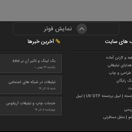
نمایش فوتر
 های سایت
آخرین خبرها
به و کارتن آماده
بک لینک و تاثیر آن بر seo
هدایای تبلیغاتی
یکشنبه ۲۴ بهمن ۰
طراحی و چاپ
مک رایگان
تبلیغات در شبکه های اجتماعی
ست
شنبه ۱۵ آذر ۹۹
لیبل برجسته | لیبل برجسته UV DTF | لیبل
خدمات چاپ و تبلیغات آریانوس
پرسی
چهارشنبه ۵ آذر ۹۹
شو | منقل مسافرتی