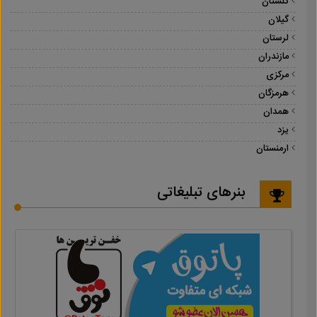
گلستان
گیلان
لرستان
مازندران
مرکزی
هرمزگان
همدان
یزد
ارمنستان
بنرهای تبلیغاتی