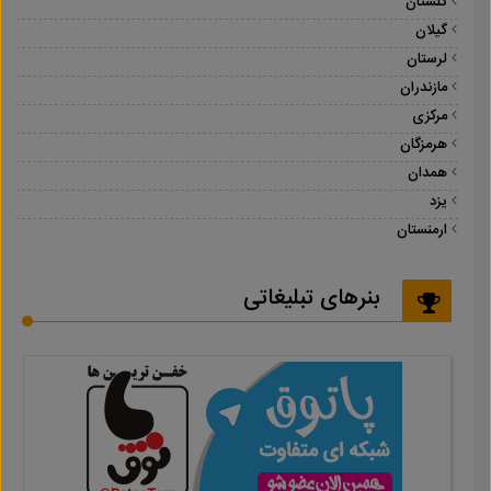
گلستان
گیلان
لرستان
مازندران
مرکزی
هرمزگان
همدان
یزد
ارمنستان
بنرهای تبلیغاتی