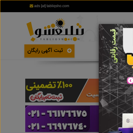
ads [at] tabliqsho.com
ثبت آگهی رایگان