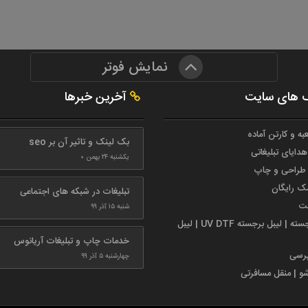
نمایش فوتر
 های سایت
آخرین خبرها
به و کارتن آماده
بک لینک و تاثیر آن بر seo
هدایای تبلیغاتی
یکشنبه ۲۴ بهمن ۰
طراحی و چاپ
مک رایگان
تبلیغات در شبکه های اجتماعی
ست
شنبه ۱۵ آذر ۹۹
لیبل برجسته | لیبل برجسته UV DTF | لیبل
خدمات چاپ و تبلیغات آریانوس
پرسی
چهارشنبه ۵ آذر ۹۹
شو | منقل مسافرتی