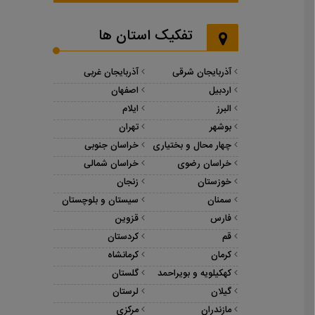
تفکیک استان ها
آذربایجان شرقی
آذربایجان غربی
اردبیل
اصفهان
البرز
ایلام
بوشهر
تهران
چهار محال و بختیاری
خراسان جنوبی
خراسان رضوی
خراسان شمالی
خوزستان
زنجان
سمنان
سیستان و بلوچستان
فارس
قزوین
قم
کردستان
کرمان
کرمانشاه
کهکیلویه و بویراحمد
گلستان
گیلان
لرستان
مازندران
مرکزی