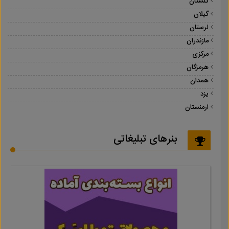
گلستان
گیلان
لرستان
مازندران
مرکزی
هرمزگان
همدان
یزد
ارمنستان
بنرهای تبلیغاتی