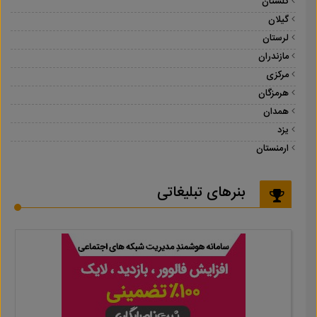
گلستان
گیلان
لرستان
مازندران
مرکزی
هرمزگان
همدان
یزد
ارمنستان
بنرهای تبلیغاتی