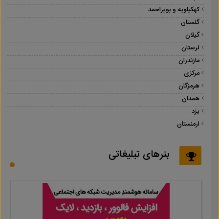
کهکیلویه و بویراحمد
گلستان
گیلان
لرستان
مازندران
مرکزی
هرمزگان
همدان
یزد
ارمنستان
بنرهای تبلیغاتی