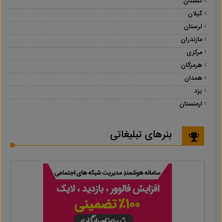
گلستان
گیلان
لرستان
مازندران
مرکزی
هرمزگان
همدان
یزد
ارمنستان
بنرهای تبلیغاتی