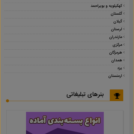
کهکیلویه و بویراحمد
گلستان
گیلان
لرستان
مازندران
مرکزی
هرمزگان
همدان
یزد
ارمنستان
بنرهای تبلیغاتی