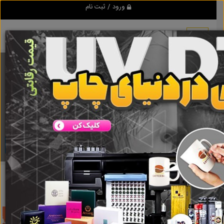
ورود / ثبت نام
برنامه اندروید تبلیغ شو
مرجع نیازمندیها و تبلیغات اینترنتی
دانلود
تبلیغ شو
ادرس باربری یخچالداران در تبریز
نتایج جستجو برای برچسب
ادرس باربری یخچالداران در تبریز