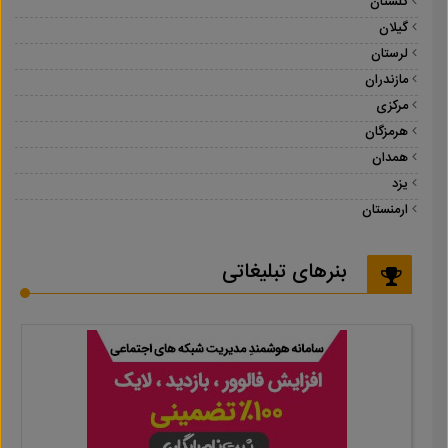
گلستان
گیلان
لرستان
مازندران
مرکزی
هرمزگان
همدان
یزد
ارمنستان
بنرهای تبلیغاتی