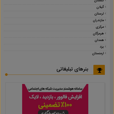
گلستان
گیلان
لرستان
مازندران
مرکزی
هرمزگان
همدان
یزد
ارمنستان
بنرهای تبلیغاتی