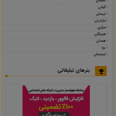
گلستان
گیلان
لرستان
مازندران
مرکزی
هرمزگان
همدان
یزد
ارمنستان
بنرهای تبلیغاتی