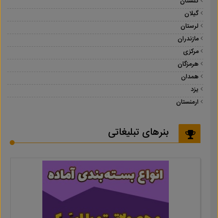
گلستان
گیلان
لرستان
مازندران
مرکزی
هرمزگان
همدان
یزد
ارمنستان
بنرهای تبلیغاتی