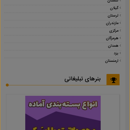
گلستان
گیلان
لرستان
مازندران
مرکزی
هرمزگان
همدان
یزد
ارمنستان
بنرهای تبلیغاتی