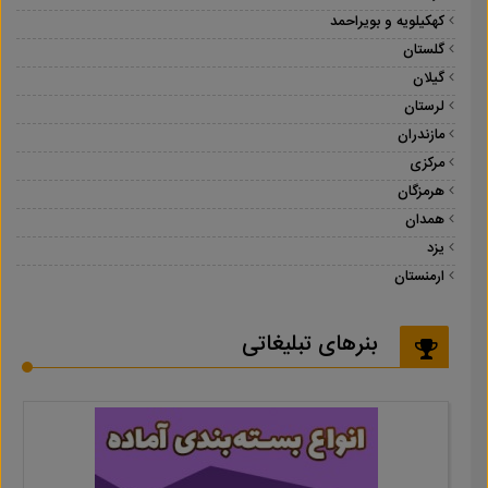
کهکیلویه و بویراحمد
گلستان
گیلان
لرستان
مازندران
مرکزی
هرمزگان
همدان
یزد
ارمنستان
بنرهای تبلیغاتی