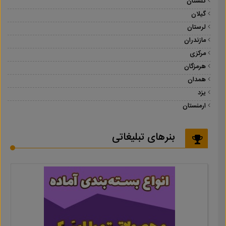
گلستان
گیلان
لرستان
مازندران
مرکزی
هرمزگان
همدان
یزد
ارمنستان
بنرهای تبلیغاتی