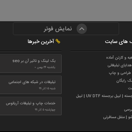
نمایش فوتر
 های سایت
آخرین خبرها
به و کارتن آماده
بک لینک و تاثیر آن بر seo
هدایای تبلیغاتی
یکشنبه ۲۴ بهمن ۰
طراحی و چاپ
مک رایگان
تبلیغات در شبکه های اجتماعی
ست
شنبه ۱۵ آذر ۹۹
لیبل برجسته | لیبل برجسته UV DTF | لیبل
خدمات چاپ و تبلیغات آریانوس
پرسی
چهارشنبه ۵ آذر ۹۹
شو | منقل مسافرتی