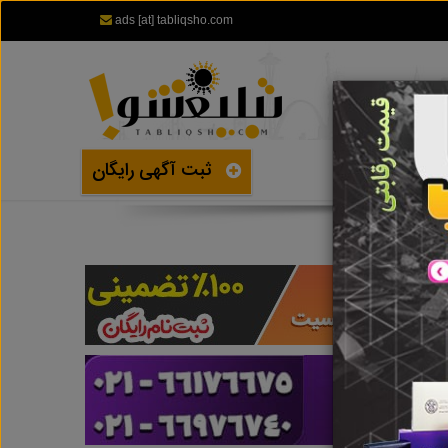
ads [at] tabliqsho.com
ثبت آگهی رایگان