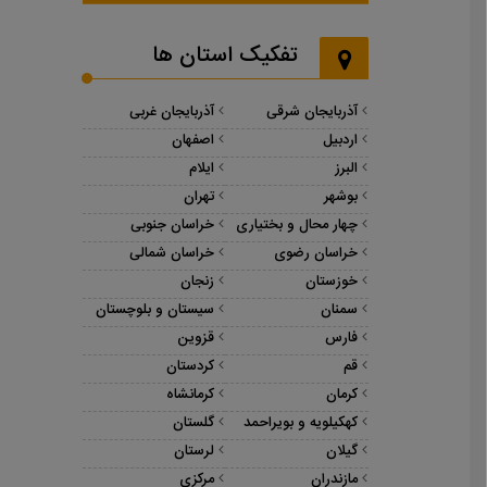
تفکیک استان ها
آذربایجان شرقی
آذربایجان غربی
اردبیل
اصفهان
البرز
ایلام
بوشهر
تهران
چهار محال و بختیاری
خراسان جنوبی
خراسان رضوی
خراسان شمالی
خوزستان
زنجان
سمنان
سیستان و بلوچستان
فارس
قزوین
قم
کردستان
کرمان
کرمانشاه
کهکیلویه و بویراحمد
گلستان
گیلان
لرستان
مازندران
مرکزی