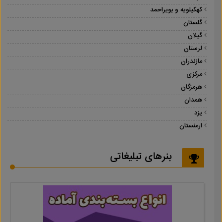
کهکیلویه و بویراحمد
گلستان
گیلان
لرستان
مازندران
مرکزی
هرمزگان
همدان
یزد
ارمنستان
بنرهای تبلیغاتی