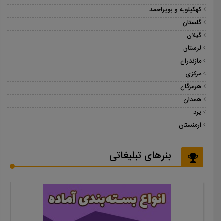
کهکیلویه و بویراحمد
گلستان
گیلان
لرستان
مازندران
مرکزی
هرمزگان
همدان
یزد
ارمنستان
بنرهای تبلیغاتی