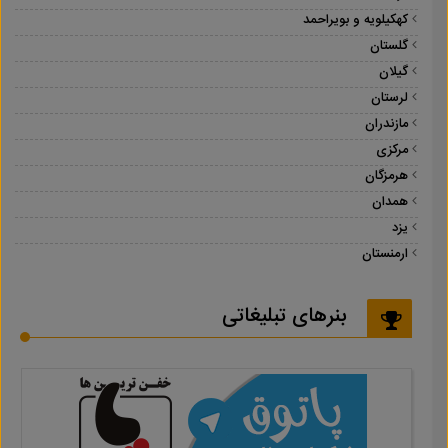
کهکیلویه و بویراحمد
گلستان
گیلان
لرستان
مازندران
مرکزی
هرمزگان
همدان
یزد
ارمنستان
بنرهای تبلیغاتی