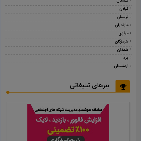
گلستان
گیلان
لرستان
مازندران
مرکزی
هرمزگان
همدان
یزد
ارمنستان
بنرهای تبلیغاتی