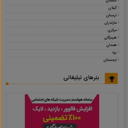
گلستان
گیلان
لرستان
مازندران
مرکزی
هرمزگان
همدان
یزد
ارمنستان
بنرهای تبلیغاتی