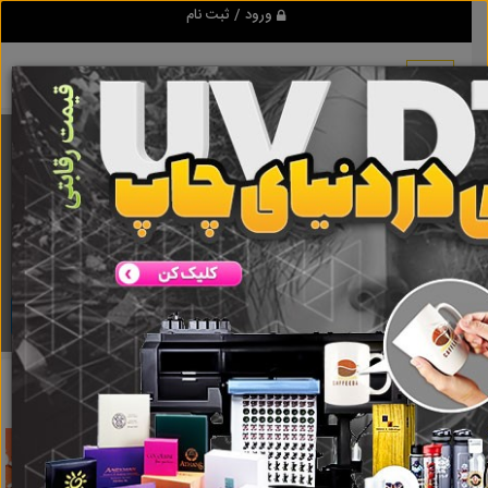
ورود / ثبت نام
برنامه اندروید تبلیغ شو
مرجع نیازمندیها و تبلیغات اینترنتی
دانلود
تبلیغ شو
اسپری انژکتور
نتایج جستجو برای برچسب
اسپری انژکتور