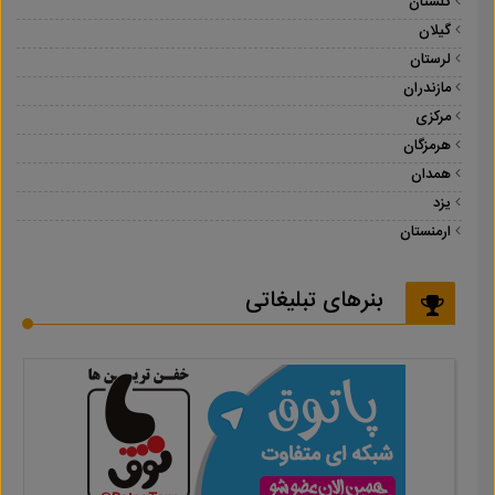
گلستان
گیلان
لرستان
مازندران
مرکزی
هرمزگان
همدان
یزد
ارمنستان
بنرهای تبلیغاتی