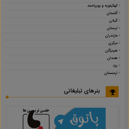
کهکیلویه و بویراحمد
گلستان
گیلان
لرستان
مازندران
مرکزی
هرمزگان
همدان
یزد
ارمنستان
بنرهای تبلیغاتی