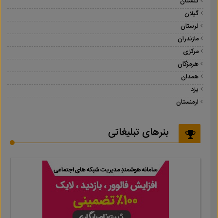
گلستان
گیلان
لرستان
مازندران
مرکزی
هرمزگان
همدان
یزد
ارمنستان
بنرهای تبلیغاتی