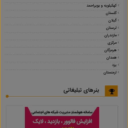
کهکیلویه و بویراحمد
گلستان
گیلان
لرستان
مازندران
مرکزی
هرمزگان
همدان
یزد
ارمنستان
بنرهای تبلیغاتی