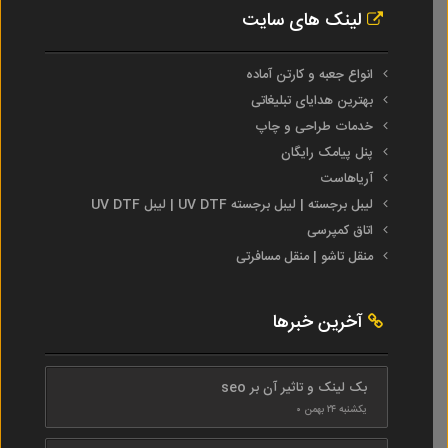
لینک های سایت
انواع جعبه و کارتن آماده
بهترین هدایای تبلیغاتی
خدمات طراحی و چاپ
پنل پیامک رایگان
آریاهاست
لیبل برجسته | لیبل برجسته UV DTF | لیبل UV DTF
اتاق کمپرسی
منقل تاشو | منقل مسافرتی
آخرین خبرها
بک لینک و تاثیر آن بر seo
یکشنبه ۲۴ بهمن ۰