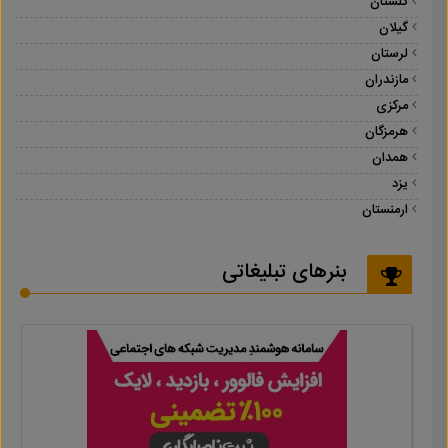
گلستان
گیلان
لرستان
مازندران
مرکزی
هرمزگان
همدان
یزد
ارمنستان
بنرهای تبلیغاتی