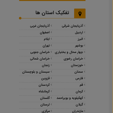
تفکیک استان ها
آذربایجان شرقی
آذربایجان غربی
اردبیل
اصفهان
البرز
ایلام
بوشهر
تهران
چهار محال و بختیاری
خراسان جنوبی
خراسان رضوی
خراسان شمالی
خوزستان
زنجان
سمنان
سیستان و بلوچستان
فارس
قزوین
قم
کردستان
کرمان
کرمانشاه
کهکیلویه و بویراحمد
گلستان
گیلان
لرستان
مازندران
مرکزی