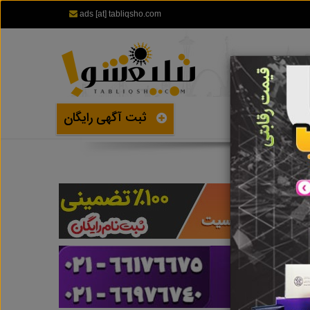
ads [at] tabliqsho.com
ثبت آگهی رایگان