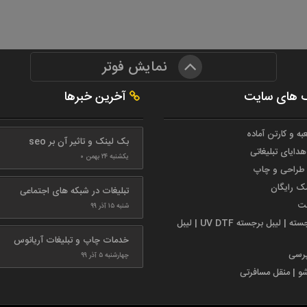
نمایش فوتر
 های سایت
آخرین خبرها
به و کارتن آماده
بک لینک و تاثیر آن بر seo
هدایای تبلیغاتی
یکشنبه ۲۴ بهمن ۰
طراحی و چاپ
مک رایگان
تبلیغات در شبکه های اجتماعی
ست
شنبه ۱۵ آذر ۹۹
لیبل برجسته | لیبل برجسته UV DTF | لیبل
خدمات چاپ و تبلیغات آریانوس
پرسی
چهارشنبه ۵ آذر ۹۹
شو | منقل مسافرتی