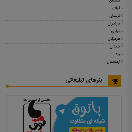
گلستان
گیلان
لرستان
مازندران
مرکزی
هرمزگان
همدان
یزد
ارمنستان
بنرهای تبلیغاتی