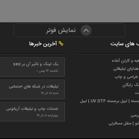
نمایش فوتر
 های سایت
آخرین خبرها
به و کارتن آماده
بک لینک و تاثیر آن بر seo
هدایای تبلیغاتی
یکشنبه ۲۴ بهمن ۰
طراحی و چاپ
مک رایگان
تبلیغات در شبکه های اجتماعی
ست
شنبه ۱۵ آذر ۹۹
لیبل برجسته | لیبل برجسته UV DTF | لیبل
خدمات چاپ و تبلیغات آریانوس
پرسی
چهارشنبه ۵ آذر ۹۹
شو | منقل مسافرتی