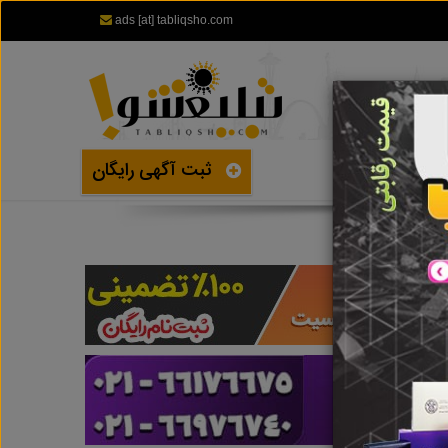
ads [at] tabliqsho.com
ثبت آگهی رایگان