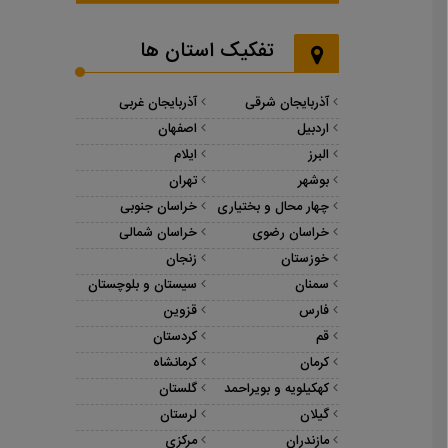
تفکیک استان ها
آذربایجان شرقی
آذربایجان غربی
اردبیل
اصفهان
البرز
ایلام
بوشهر
تهران
چهار محال و بختیاری
خراسان جنوبی
خراسان رضوی
خراسان شمالی
خوزستان
زنجان
سمنان
سیستان و بلوچستان
فارس
قزوین
قم
کردستان
کرمان
کرمانشاه
کهکیلویه و بویراحمد
گلستان
گیلان
لرستان
مازندران
مرکزی